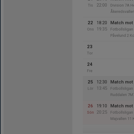
22:00
Tis
Division 7A H
Åkeredsvalle
22
18:20
Match mot
19:35
Ons
Fotbollsliga
Påvelund 2 K
23
Tor
24
Fre
25
12:30
Match mot 
13:45
Lör
Fotbollsliga
Ruddalen 7M7
26
19:10
Match mot
20:25
Sön
Fotbollsliga
Majvallen 11