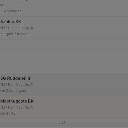
err
n 2 Konstgräs
 Azalea BK
n 7M7 Herr Höst GrpA
onstgräs 7-manna
SG Ruddalen IF
n 7M7 Herr Höst GrpA
 nr 3 Konstgräs
 Masthuggets BK
n 7M7 Herr Höst GrpA
 Konstgräs
v.44