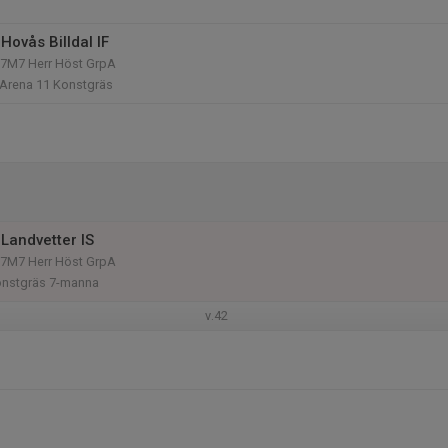
Hovås Billdal IF
n 7M7 Herr Höst GrpA
 Arena 11 Konstgräs
Landvetter IS
n 7M7 Herr Höst GrpA
onstgräs 7-manna
v.42