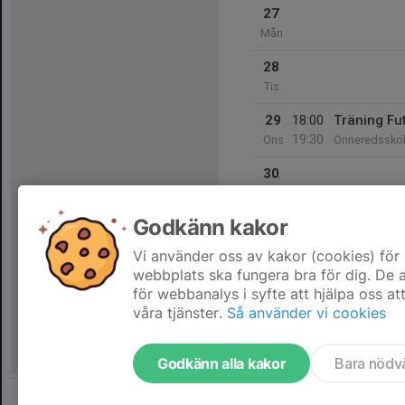
27
Mån
28
Tis
29
18:00
Träning Fu
19:30
Ons
Önneredssko
30
Tor
Godkänn kakor
31
Fre
Vi använder oss av kakor (cookies) för 
webbplats ska fungera bra för dig. De
för webbanalys i syfte att hjälpa oss at
våra tjänster.
Så använder vi cookies
Godkänn alla kakor
Bara nödv