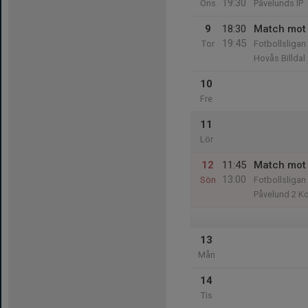
19:30
Ons
Påvelunds IP
9
18:30
Match mot 
19:45
Tor
Fotbollsliga
Hovås Billdal
10
Fre
11
Lör
12
11:45
Match mot 
13:00
Sön
Fotbollsliga
Påvelund 2 K
13
Mån
14
Tis