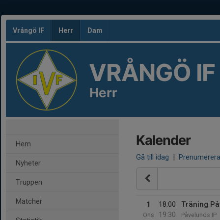
Vrångö IF
Herr
Dam
VRÅNGÖ IF
Herr
Kalender
Hem
Gå till idag
|
Prenumerer
Nyheter
Truppen
Matcher
1
18:00
Träning På
19:30
Ons
Påvelunds IP