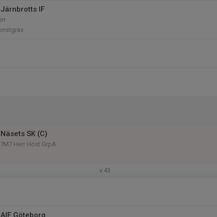
Järnbrotts IF
err
onstgräs
Näsets SK (C)
n 7M7 Herr Höst GrpA
v.43
AIF Göteborg