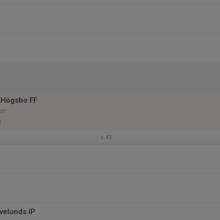
 Högsbo FF
err
s
v.41
velunds IP