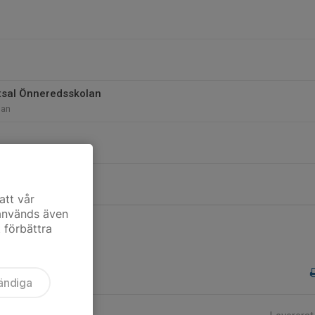
tsal Önneredsskolan
lan
att vår
 används även
t förbättra
ändiga