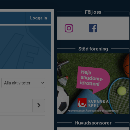
Följ oss
Logga in
Stöd förening
Huvudsponsorer