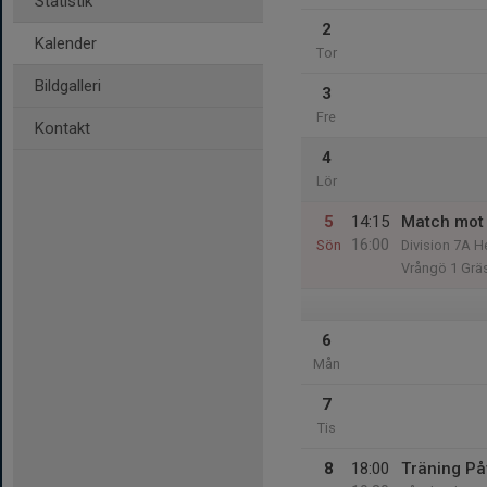
Statistik
2
Kalender
Tor
Bildgalleri
3
Fre
Kontakt
4
Lör
5
14:15
Match mot
16:00
Sön
Division 7A H
Vrångö 1 Grä
6
Mån
7
Tis
8
18:00
Träning På