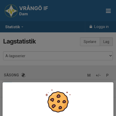
VRÅNGÖ IF
Dam
Logga in
Statistik
Lagstatistik
Spelare
Lag
SÄSONG
M
+/-
P
7M7 Serie B, dam
10
13-55
12
2024
7M7 Serie B, dam
11
19-45
9
2023