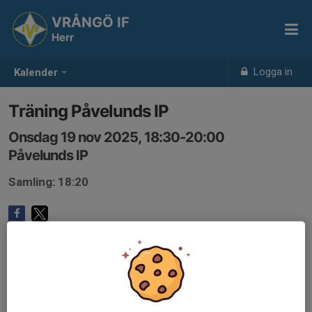
VRÅNGÖ IF
Herr
Logga in
Kalender
Träning Påvelunds IP
Onsdag 19 nov 2025, 18:30-20:00
Påvelunds IP
Samling: 18:20