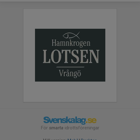
För
smarta
idrottsföreningar