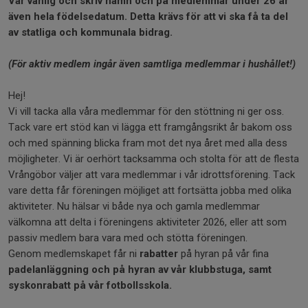
Var vänlig och skriv namn och på medlemmar under 26 år
även hela födelsedatum. Detta krävs för att vi ska få ta del
av statliga och kommunala bidrag.
(För aktiv medlem ingår även samtliga medlemmar i hushållet!)
Hej!
Vi vill tacka alla våra medlemmar för den stöttning ni ger oss.
Tack vare ert stöd kan vi lägga ett framgångsrikt år bakom oss
och med spänning blicka fram mot det nya året med alla dess
möjligheter. Vi är oerhört tacksamma och stolta för att de flesta
Vrångöbor väljer att vara medlemmar i vår idrottsförening. Tack
vare detta får föreningen möjliget att fortsätta jobba med olika
aktiviteter. Nu hälsar vi både nya och gamla medlemmar
välkomna att delta i föreningens aktiviteter 2026, eller att som
passiv medlem bara vara med och stötta föreningen.
Genom medlemskapet får ni
rabatter
på hyran på vår fina
padelanläggning och på hyran av vår klubbstuga, samt
syskonrabatt på vår fotbollsskola.