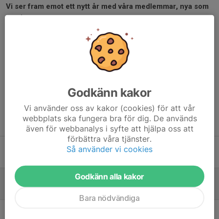
Vi ser fram emot ett nytt år med våra medlemmar, nya som
gamla.
Med vänlig hälsning,
Styrelsen Vrångö IF
Dela nyhet
Godkänn kakor
Vi använder oss av kakor (cookies) för att vår
webbplats ska fungera bra för dig. De används
Tidigare nyheter
även för webbanalys i syfte att hjälpa oss att
förbättra våra tjänster.
ÅRSMÖTE 2026
Så använder vi cookies
16 feb, 00:46
0
Godkänn alla kakor
BLI MEDLEM 2026
9 feb, 11:15
0
Bara nödvändiga
BLI MEDLEM 2025