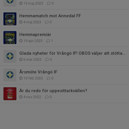
15 maj 2023
0
Hemmamatch mot Annedal FF
4 maj 2023
0
Hemmapremiär
19 apr 2023
1
Glada nyheter för Vrångö IF! OBOS väljer att stötta oss.
6 mar 2023
0
Årsmöte Vrångö IF
19 feb 2023
0
Är du redo för uppesittarkvällen?
4 nov 2022
0