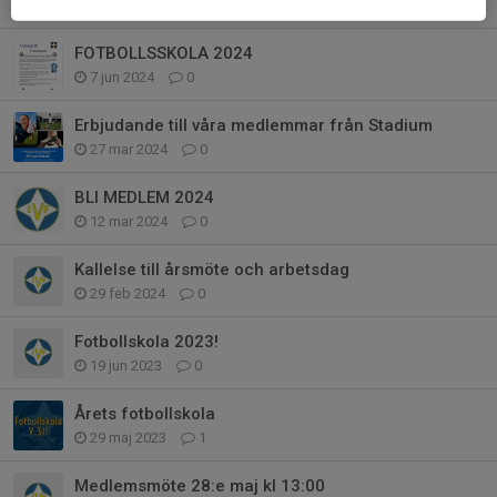
3 jan 2025
0
FOTBOLLSSKOLA 2024
7 jun 2024
0
Erbjudande till våra medlemmar från Stadium
27 mar 2024
0
BLI MEDLEM 2024
12 mar 2024
0
Kallelse till årsmöte och arbetsdag
29 feb 2024
0
Fotbollskola 2023!
19 jun 2023
0
Årets fotbollskola
29 maj 2023
1
Medlemsmöte 28:e maj kl 13:00