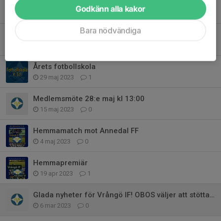
Kallelse till årsmöte och arbetsdag
Godkänn alla kakor
29 feb 2024
0
Bara nödvändiga
Fotbollskola 2023!
19 jun 2023
0
Årets fotbollskola
29 maj 2023
1
Medlemsmöte 28:e maj kl 13:00
15 maj 2023
0
Hemmamatch mot Annedal FF
4 maj 2023
0
Hemmapremiär
19 apr 2023
1
Glada nyheter för Vrångö IF! OBOS väljer att stötta oss.
6 mar 2023
0