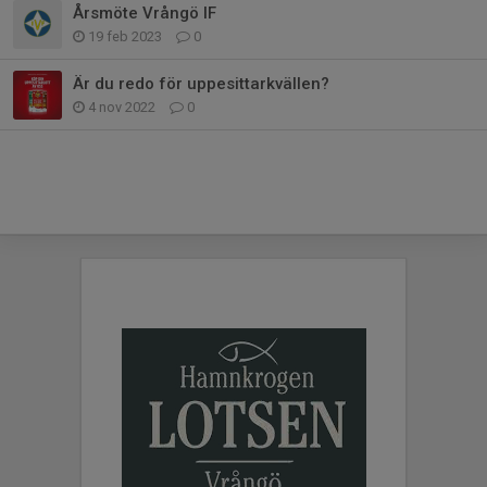
Årsmöte Vrångö IF
19 feb 2023
0
Är du redo för uppesittarkvällen?
4 nov 2022
0