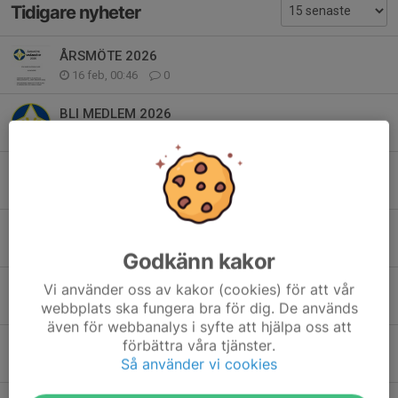
Tidigare nyheter
ÅRSMÖTE 2026
16 feb, 00:46
0
BLI MEDLEM 2026
9 feb, 11:15
0
BLI MEDLEM 2025
3 jan 2025
0
FOTBOLLSSKOLA 2024
7 jun 2024
0
Godkänn kakor
Erbjudande till våra medlemmar från Stadium
Vi använder oss av kakor (cookies) för att vår
webbplats ska fungera bra för dig. De används
27 mar 2024
0
även för webbanalys i syfte att hjälpa oss att
förbättra våra tjänster.
BLI MEDLEM 2024
Så använder vi cookies
12 mar 2024
0